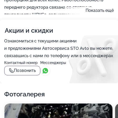
переднего редуктора связана со степенью
Показать ещё
пригодности ШРУСа, сальниковых уплотнителей,
шестерней, подшипников и карданной передачи, и
Акции и скидки
когда эти составляющие изнашиваются, появляется
необходимость в замене переднего редуктора, в чем
Ознакомиться с текущими акциями
смогут оказать помощь сотрудники автосервиса
и предложениями Автосервиса STO Avto вы можете,
STO Avto.
связавшись с нами по телефону или в мессенджерах
Контактный номер
Мессенджеры
Позвонить
Фотогалерея